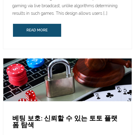
gaming via live broadcast, unlike algorithms determining
results in such games. This design allows users […]
READ MORE
베팅 보호: 신뢰할 수 있는 토토 플랫
폼 탐색