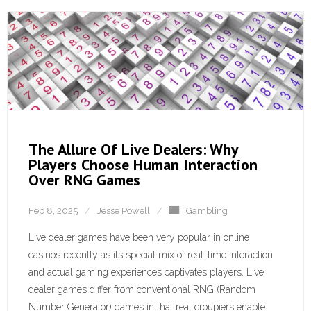
The Allure Of Live Dealers: Why
Players Choose Human Interaction
Over RNG Games
Feb 8, 2025
Jesse Powell
Gambling
Live dealer games have been very popular in online
casinos recently as its special mix of real-time interaction
and actual gaming experiences captivates players. Live
dealer games differ from conventional RNG (Random
Number Generator) games in that real croupiers enable