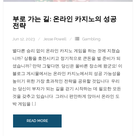
부로 가는 길: 온라인 카지노의 성공
전략
Jun 12, 2023
Jesse Powell
Gambling
별다른 승리 없이 온라인 카지노 게임을 하는 것에 지쳤습
니까? 상황을 호전시키고 정기적으로 큰돈을 벌 준비가 되
셨습니까? 만약 그렇다면, 당신은 올바른 장소에 왔군요! 이
블로그 게시물에서는 온라인 카지노에서의 성공 가능성을
높이기 위한 가장 효과적인 전략을 공유할 것입니다. 우리
는 당신이 부자가 되는 길을 걷기 시작하는 데 필요한 모든
것을 갖추고 있습니다. 그러니 편안하게 앉아서 온라인 도
박 게임을 […]
READ MORE