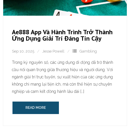
Ae888 App Và Hành Trình Trở Thành
Ứng Dụng Giải Trí Đáng Tin Cậy
Sep 10, 2025
Jesse Powell
Gambling
Trong kỷ nguyên số, các ứng dụng di động đã trở thành
cầu nối quan trọng giữa thương hiệu và người dùng. Với
ngành giải trí trực tuyến, sự xuất hiện của các ứng dụng
không chỉ mang lại tiện ích, mà còn thể hiện sự chuyên
nghiệp và cam kết đồng hành lâu dài […]
READ MORE