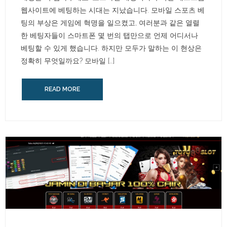
웹사이트에 베팅하는 시대는 지났습니다. 모바일 스포츠 베
팅의 부상은 게임에 혁명을 일으켰고, 여러분과 같은 열렬
한 베팅자들이 스마트폰 몇 번의 탭만으로 언제 어디서나
베팅할 수 있게 했습니다. 하지만 모두가 말하는 이 현상은
정확히 무엇일까요? 모바일 […]
READ MORE