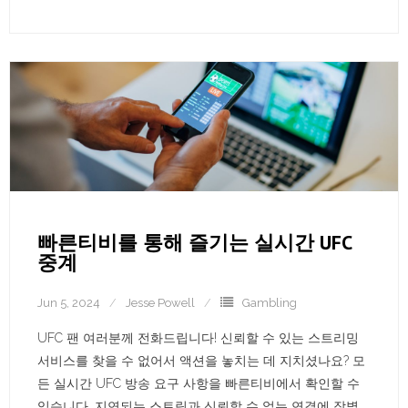
빠른티비를 통해 즐기는 실시간 UFC
중계
Jun 5, 2024
Jesse Powell
Gambling
UFC 팬 여러분께 전화드립니다! 신뢰할 수 있는 스트리밍
서비스를 찾을 수 없어서 액션을 놓치는 데 지치셨나요? 모
든 실시간 UFC 방송 요구 사항을 빠른티비에서 확인할 수
있습니다. 지연되는 스트림과 신뢰할 수 없는 연결에 작별