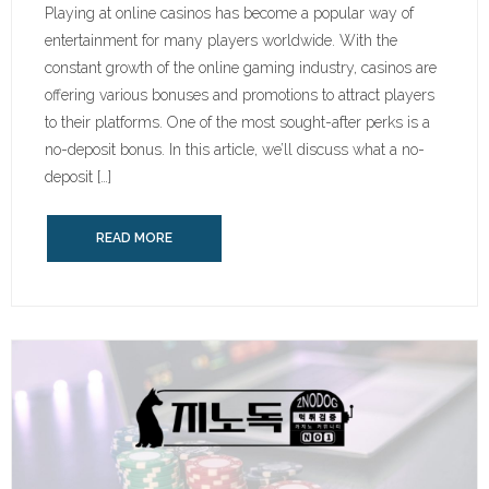
Playing at online casinos has become a popular way of
entertainment for many players worldwide. With the
constant growth of the online gaming industry, casinos are
offering various bonuses and promotions to attract players
to their platforms. One of the most sought-after perks is a
no-deposit bonus. In this article, we’ll discuss what a no-
deposit […]
READ MORE