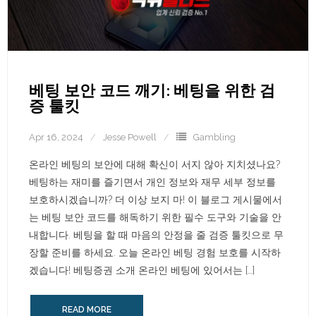
베팅 보안 코드 깨기: 베팅을 위한 검
증 툴킷
Apr 16, 2024
Jesse Powell
Gambling
온라인 베팅의 보안에 대해 확신이 서지 않아 지치셨나요?
베팅하는 재미를 즐기면서 개인 정보와 재무 세부 정보를
보호하시겠습니까? 더 이상 보지 마! 이 블로그 게시물에서
는 베팅 보안 코드를 해독하기 위한 필수 도구와 기술을 안
내합니다. 베팅을 할 때 마음의 안정을 줄 검증 툴킷으로 무
장할 준비를 하세요. 오늘 온라인 베팅 경험 보호를 시작하
겠습니다! 베팅증권 소개 온라인 베팅에 있어서는 […]
READ MORE