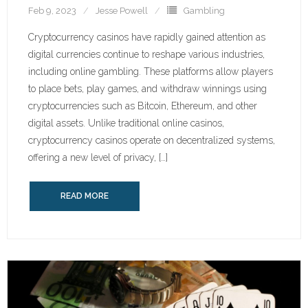
Feb 9, 2023
Jesse Powell
Gambling
Cryptocurrency casinos have rapidly gained attention as
digital currencies continue to reshape various industries,
including online gambling. These platforms allow players
to place bets, play games, and withdraw winnings using
cryptocurrencies such as Bitcoin, Ethereum, and other
digital assets. Unlike traditional online casinos,
cryptocurrency casinos operate on decentralized systems,
offering a new level of privacy, […]
READ MORE