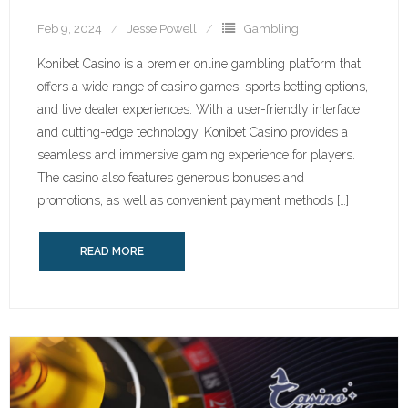
Feb 9, 2024
Jesse Powell
Gambling
Konibet Casino is a premier online gambling platform that
offers a wide range of casino games, sports betting options,
and live dealer experiences. With a user-friendly interface
and cutting-edge technology, Konibet Casino provides a
seamless and immersive gaming experience for players.
The casino also features generous bonuses and
promotions, as well as convenient payment methods […]
READ MORE