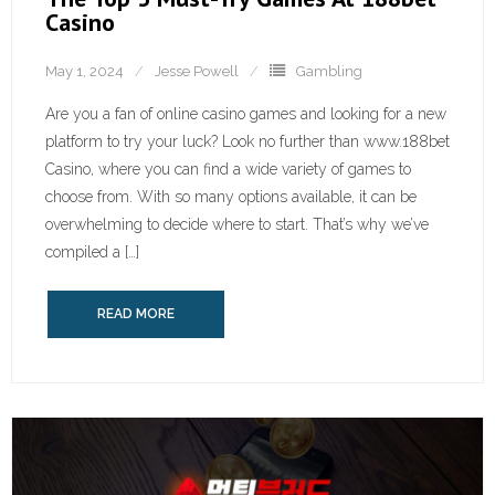
Casino
May 1, 2024
Jesse Powell
Gambling
Are you a fan of online casino games and looking for a new
platform to try your luck? Look no further than www.188bet
Casino, where you can find a wide variety of games to
choose from. With so many options available, it can be
overwhelming to decide where to start. That’s why we’ve
compiled a […]
READ MORE