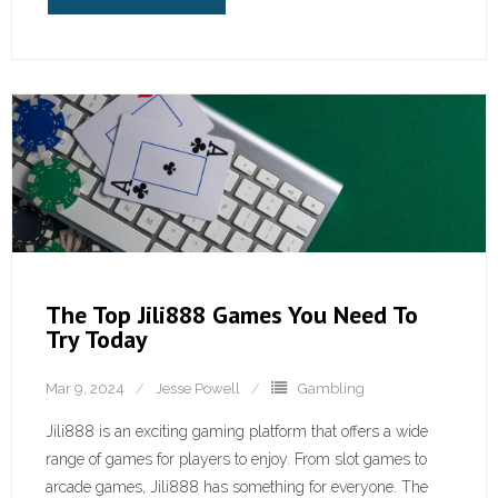
The Top Jili888 Games You Need To
Try Today
Mar 9, 2024
Jesse Powell
Gambling
Jili888 is an exciting gaming platform that offers a wide
range of games for players to enjoy. From slot games to
arcade games, Jili888 has something for everyone. The