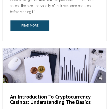
assess the size and validity of their welcome bonuses
before signing […]
READ MORE
An Introduction To Cryptocurrency
Casinos: Understanding The Basics