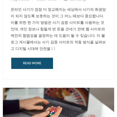
온라인 사기가 점점 더 정교해지는 세상에서 사기의 희생양
이 되지 않도록 보호하는 것이 그 어느 때보다 중요합니다.
이를 위한 한 가지 방법은 사기 검증 사이트를 사용하는 것
인데, 개인 정보나 힘들게 번 돈을 건네기 전에 웹 사이트와
제안의 합법성을 결정하는 데 도움이 될 수 있습니다. 이 블
로그 게시물에서는 사기 검증 사이트의 작동 방식을 살펴보
고 디지털 시대에 안전을 […]
READ MORE