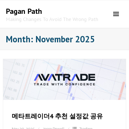
Skip
Pagan Path
to
content
Making Changes To Avoid The Wrong Path
Month:
November 2025
메타트레이더4 추천 설정값 공유
Nov 30, 2025
Jesse Powell
Trading